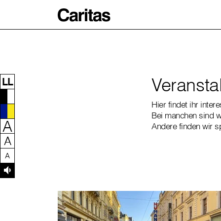
Zum Inhalt dieser Seite
Zur Navigation
Zum Footer dieser Seite
Veransta
LL
Hier findet ihr inte
Bei manchen sind wi
A
Andere finden wir 
A
A