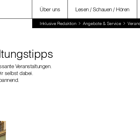
Über uns
Lesen / Schauen / Hören
Inklusive Redaktion
Angebote & Service
Verans
ltungstipps
ressante Veranstaltungen.
r selbst dabei.
spannend.