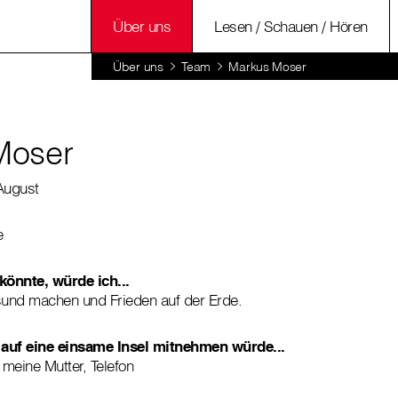
Über uns
Lesen / Schauen / Hören
Über uns
Team
Markus Moser
Moser
 August
e
önnte, würde ich...
und machen und Frieden auf der Erde.
h auf eine einsame Insel mitnehmen würde...
meine Mutter, Telefon