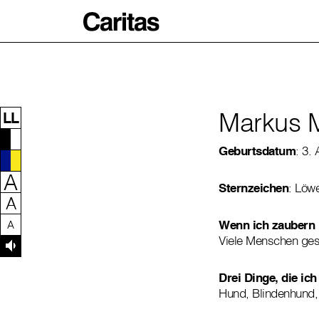
Zum Inhalt dieser Seite
Zur Navigation
Zum Footer dieser Seite
Markus 
LL
Geburtsdatum
: 3.
A
Sternzeichen
: Löw
A
Wenn ich zaubern k
A
Viele Menschen ges
Drei Dinge, die ic
Hund, Blindenhund, 